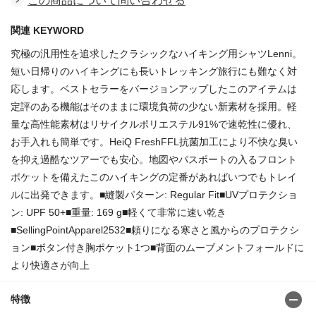
この商品について問い合わせる
関連 KEYWORD
究極の汎用性を追求したクラシックなハイキング用シャツLenni。
短い日帰りのハイキングにも長いトレッキング旅行にも難なく対
応します。ベストセラーをバージョンアップしたこのアイテムは
定評のある機能はそのままに環境負荷の少ない新素材を採用。軽
量な高性能素材はリサイクルポリエステル91%で速乾性に優れ、
お手入れも簡単です。HeiQ FreshFFL抗菌加工により不快な臭い
を抑え過酷なツアーでも安心。地図やパスポートの入るフロント
ポケットを備えたこのハイキングの定番があればいつでもトレイ
ルに出発できます。■縫製パターン: Regular Fit■UVプロテクショ
ン: UPF 50+■重量: 169 g■軽くて非常に速い乾き
■SellingPointApparel2532■頼りになる寒さと風からのプロテクシ
ョン■ボタン付き胸ポケット1つ■背面のムーブメントフォールドに
より快適さが向上
特徴