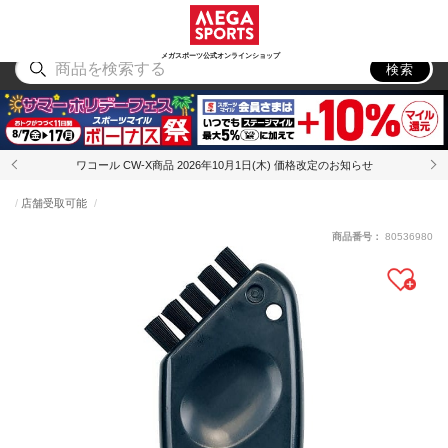
スポーツ
アウトドア
ブランド
アイテム
から探す
から探す
から探す
から探す
メガスポーツ公式オンラインショップ
検索
ワコール CW-X商品 2026年10月1日(木) 価格改定のお知らせ
店舗受取可能
商品番号：
80536980