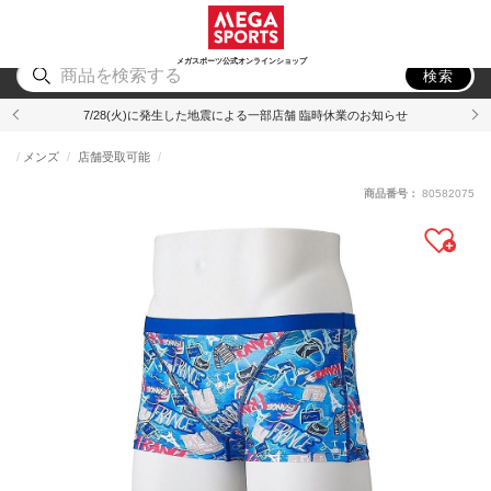
スポーツ
アウトドア
ブランド
アイテム
から探す
から探す
から探す
から探す
メガスポーツ公式オンラインショップ
検索
7/28(火)に発生した地震による一部店舗 臨時休業のお知らせ
メンズ
店舗受取可能
商品番号：
80582075