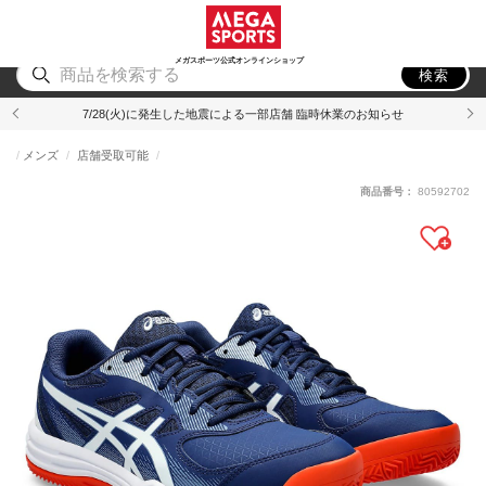
スポーツ
アウトドア
ブランド
アイテム
から探す
から探す
から探す
から探す
メガスポーツ公式オンラインショップ
検索
7/28(火)に発生した地震による一部店舗 臨時休業のお知らせ
メンズ
店舗受取可能
商品番号：
80592702