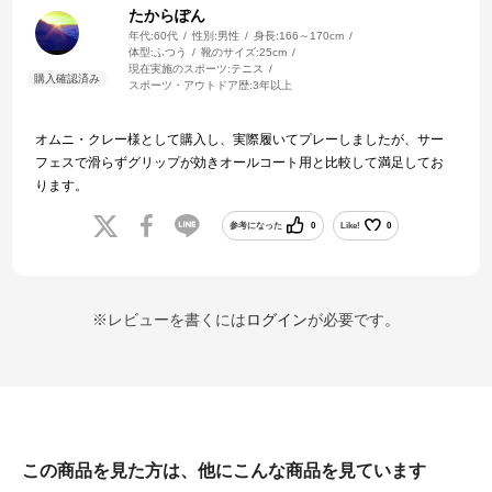
たからぽん
年代:
60代
性別:
男性
身長:
166～170cm
体型:
ふつう
靴のサイズ:
25cm
現在実施のスポーツ:
テニス
スポーツ・アウトドア歴:
3年以上
オムニ・クレー様として購入し、実際履いてプレーしましたが、サー
フェスで滑らずグリップが効きオールコート用と比較して満足してお
ります。
参考になった
0
Like!
0
※レビューを書くには
ログイン
が必要です。
この商品を見た方は、他にこんな商品を見ています