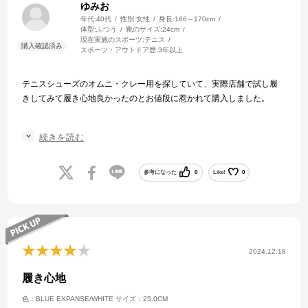
ゆみお
年代:
40代
性別:
女性
身長:
166～170cm
体型:
ふつう
靴のサイズ:
24cm
現在実施のスポーツ:
テニス
スポーツ・アウトドア歴:
3年以上
テニスシューズのオムニ・クレー用を探していて、実際店舗で試し履
きしてみて履き心地良かったのとお値段に惹かれて購入しました。
普段のサイズ24.5ですが足の甲幅広めのため
続きを読む
購入のサイズ25にしました。
何回かプレーしましたが違和感なく履いています。
参考になった
0
Like!
0
娘が部活動でテニスを始めたので、娘用にも色違いを購入しました。
セールの値段でこの履き心地はかなりお買い得と思います！
あとはソールがどの程度持つのか気になるところです。
2024.12.18
週2〜3回のテニスで1年持ってくれたらかなり御の字。
履き心地
色：BLUE EXPANSE/WHITE
サイズ：25.0CM