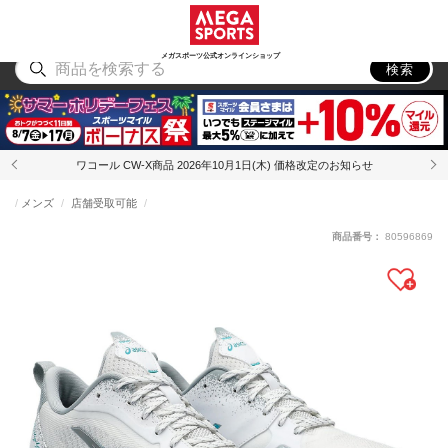
スポーツ
アウトドア
ブランド
アイテム
から探す
から探す
から探す
から探す
メガスポーツ公式オンラインショップ
検索
ワコール CW-X商品 2026年10月1日(木) 価格改定のお知らせ
メンズ
店舗受取可能
商品番号：
80596869