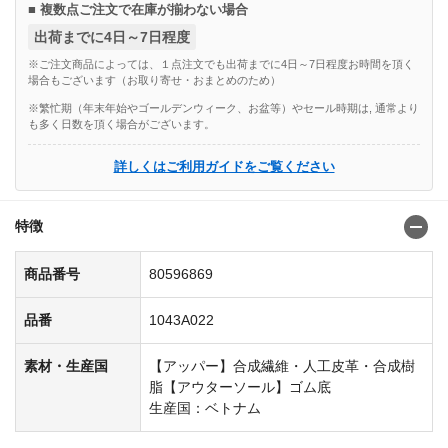
■ 複数点ご注文で在庫が揃わない場合
出荷までに4日～7日程度
※ご注文商品によっては、１点注文でも出荷までに4日～7日程度お時間を頂く
場合もございます（お取り寄せ・おまとめのため）
※繁忙期（年末年始やゴールデンウィーク、お盆等）やセール時期は, 通常より
も多く日数を頂く場合がございます。
詳しくはご利用ガイドをご覧ください
特徴
商品番号
80596869
品番
1043A022
素材・生産国
【アッパー】合成繊維・人工皮革・合成樹
脂【アウターソール】ゴム底
生産国：ベトナム