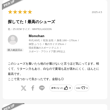
2025.4.5
探してた！最高のシューズ
色：25.0CM
サイズ：WHITE/LAGOON
Monchan
年代:
60代
性別:
女性
身長:
166～170cm
体型:
ふつう
靴のサイズ:
25cm
現在実施のスポーツ:
テニス
スポーツ・アウトドア歴:
3年以上
このシューズを履いたら他のが履けないと言うほど気にってます。軽
くて、リターン力もあり、白なので夏場も足が蒸れにくく、ほんとに
最高です。
ここで見つかって良かったです。金額も◎
参考になった
0
Like!
1