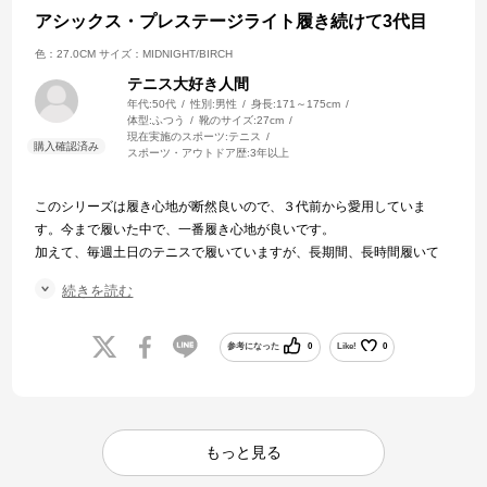
アシックス・プレステージライト履き続けて3代目
色：27.0CM
サイズ：MIDNIGHT/BIRCH
テニス大好き人間
年代:
50代
性別:
男性
身長:
171～175cm
体型:
ふつう
靴のサイズ:
27cm
現在実施のスポーツ:
テニス
スポーツ・アウトドア歴:
3年以上
このシリーズは履き心地が断然良いので、３代前から愛用していま
す。今まで履いた中で、一番履き心地が良いです。
加えて、毎週土日のテニスで履いていますが、長期間、長時間履いて
いても、履き心地が変わらないため非常に気に入っています。
続きを読む
今回購入したシューズは加えてホールド感が増していると感じまし
た。
３代前を未だ普段靴として、犬の散歩時に履いていますが、いつ捨て
参考になった
0
Like!
0
ようか迷っています。
もっと見る