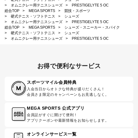
>
オムニクレー用テニスシューズ
>
PRESTIGELYTE 5 OC
総合TOP
>
MEGA SPORTS
>
競技・スポーツ
>
硬式テニス・ソフトテニス
>
シューズ
>
オムニクレー用テニスシューズ
>
PRESTIGELYTE 5 OC
総合TOP
>
MEGA SPORTS
>
シューズ・スニーカー・スパイク
>
硬式テニス・ソフトテニス
>
シューズ
>
オムニクレー用テニスシューズ
>
PRESTIGELYTE 5 OC
お得で便利なサービス
スポーツマイル会員特典
入会当日からオトクな特典が盛りだくさん！
会員さま限定のキャンペーンもお見逃しなく。
MEGA SPORTS 公式アプリ
会員証がすぐに開けて便利！
アプリクーポンや最新情報をお知らせします。
オンラインサービス一覧