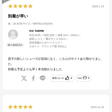
2025.1.13
到着が早い
色：25.5CM
サイズ：WHITE/LAGOON
no name
年代:
40代
性別:
女性
身長:
161～165cm
体型:
ふつう
靴のサイズ:
25cm
現在実施のスポーツ:
テニス
スポーツ・アウトドア歴:
3年以上
息子の欲しいシューズが店頭になく、こちらのサイトあり助かりまし
た。
到着も予定よりも早く本当助かりました
参考になった
0
Like!
0
2025.11.15