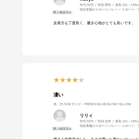
年代:
50代
性別:
男性
身長:
161～165c
現在実施のスポーツ:
バレー
スポーツ・
反発力も丁度良く、履き心地がとても良いです。
凄い
色：25.5CM
サイズ：FRENCH BLUE/GLOW YELLOW
リリィ
年代:
50代
性別:
女性
身長:
161～165c
現在実施のスポーツ:
バレー
スポーツ・