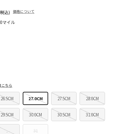
価格について
(税込)
50マイル
はこちら
26.5CM
27.0CM
27.5CM
28.0CM
29.5CM
30.0CM
30.5CM
31.0CM
.
31