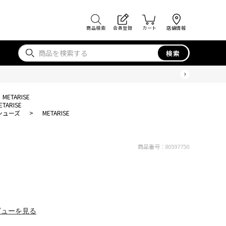
商品検索
会員登録
カート
店舗情報
検索
METARISE
ETARISE
シューズ
>
METARISE
商品番号：
80597750
ビューを見る