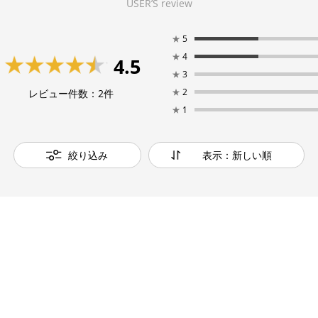
USER’S review
★
5
★
4
4.5
★
3
★
2
レビュー件数：
2
件
★
1
絞り込み
表示：新しい順