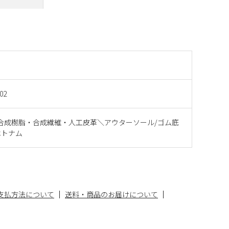
02
合成樹脂・合成繊維・人工皮革＼アウターソール/ゴム底
ベトナム
支払方法について
送料・商品のお届けについて