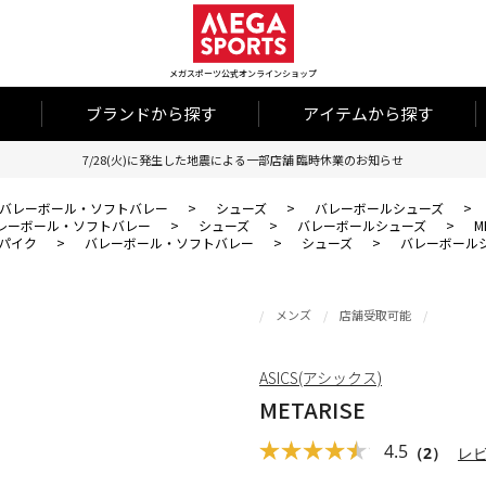
メガスポーツ公式オンラインショップ
ブランドから探す
アイテムから探す
7/28(火)に発生した地震による一部店舗 臨時休業のお知らせ
バレーボール・ソフトバレー
>
シューズ
>
バレーボールシューズ
>
レーボール・ソフトバレー
>
シューズ
>
バレーボールシューズ
>
M
パイク
>
バレーボール・ソフトバレー
>
シューズ
>
バレーボール
メンズ
店舗受取可能
ASICS(アシックス)
METARISE
4.5
（2）
レ