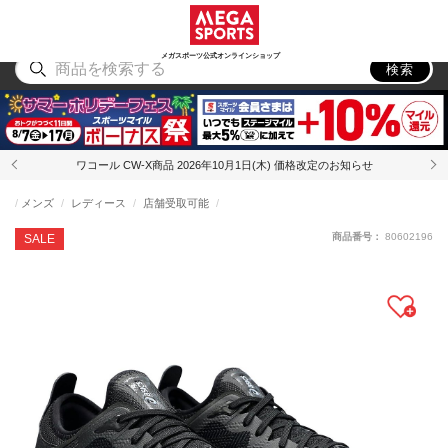
スポーツ
アウトドア
ブランド
アイテム
から探す
から探す
から探す
から探す
メガスポーツ公式オンラインショップ
検索
ワコール CW-X商品 2026年10月1日(木) 価格改定のお知らせ
メンズ
レディース
店舗受取可能
商品番号：
80602196
SALE