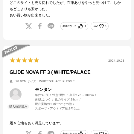
どこのサイトも売り切れでしたが、在庫ありをやっと見つけて、しか
もどこよりも安かった。
良い買い物が出来ました。
参考になった
0
Like!
1
2024.10.23
GLIDE NOVA FF 3 ( WHITE/PALACE
色：28.0CM
サイズ：WHITE/PALACE PURPLE
モンタン
年代:
40代
性別:
男性
身長:
176～180cm
体型:
ふつう
靴のサイズ:
28cm
現在実施のスポーツ:
その他
スポーツ・アウトドア歴:
3年以上
履き心地も良く満足しています。
参考になった
0
Like!
0