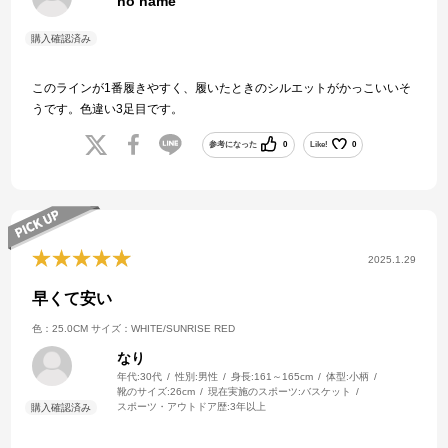
no name
このラインが1番履きやすく、履いたときのシルエットがかっこいいそ
うです。色違い3足目です。
参考になった
0
Like!
0
2025.1.29
早くて安い
色：25.0CM
サイズ：WHITE/SUNRISE RED
なり
年代:
30代
性別:
男性
身長:
161～165cm
体型:
小柄
靴のサイズ:
26cm
現在実施のスポーツ:
バスケット
スポーツ・アウトドア歴:
3年以上