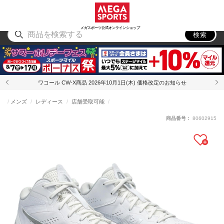
スポーツ
アウトドア
ブランド
アイテム
から探す
から探す
から探す
から探す
メガスポーツ公式オンラインショップ
検索
ワコール CW-X商品 2026年10月1日(木) 価格改定のお知らせ
メンズ
レディース
店舗受取可能
商品番号：
80602915