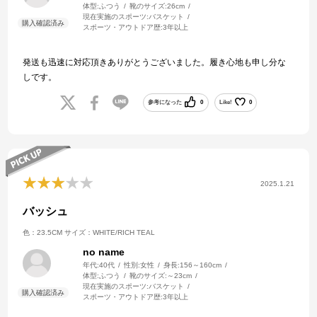
体型:
ふつう
靴のサイズ:
26cm
現在実施のスポーツ:
バスケット
スポーツ・アウトドア歴:
3年以上
発送も迅速に対応頂きありがとうございました。履き心地も申し分な
しです。
参考になった
0
Like!
0
2025.1.21
バッシュ
色：23.5CM
サイズ：WHITE/RICH TEAL
no name
年代:
40代
性別:
女性
身長:
156～160cm
体型:
ふつう
靴のサイズ:
～23cm
現在実施のスポーツ:
バスケット
スポーツ・アウトドア歴:
3年以上