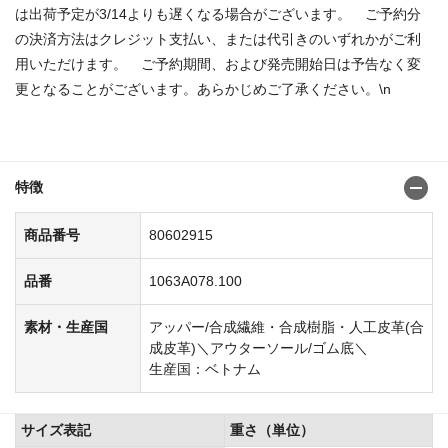
は出荷予定が3/14よりも遅くなる場合がございます。 ご予約分
の決済方法はクレジット支払い、または代引きのいずれかがご利
用いただけます。 ご予約期間、および発売開始日は予告なく変
更となることがございます。あらかじめご了承ください。\n
商品番号：80602469806028248060300482352014
特徴
商品番号
80602915
品番
1063A078.100
素材・生産国
アッパー/合成繊維・合成樹脂・人工皮革(合
成皮革)＼アウターソール/ゴム底＼
生産国：ベトナム
サイズ表記
重さ（単位）