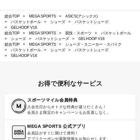
総合TOP
>
MEGA SPORTS
>
ASICS(アシックス)
>
バスケットボール
>
シューズ
>
バスケットシューズ
>
GELHOOP V16
総合TOP
>
MEGA SPORTS
>
競技・スポーツ
>
バスケットボール
>
シューズ
>
バスケットシューズ
>
GELHOOP V16
総合TOP
>
MEGA SPORTS
>
シューズ・スニーカー・スパイク
>
バスケットボール
>
シューズ
>
バスケットシューズ
>
GELHOOP V16
お得で便利なサービス
スポーツマイル会員特典
入会当日からオトクな特典が盛りだくさん！
会員さま限定のキャンペーンもお見逃しなく。
MEGA SPORTS 公式アプリ
会員証がすぐに開けて便利！
アプリクーポンや最新情報をお知らせします。