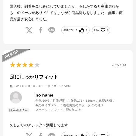
購入後、到着を楽しみにしていましたが、もしかすると在庫切れか
も。のメールがありドキドキしながら商品待ちをしました。無事に商
品が届き安心しました。
参考になった
0
Like!
0
2025.1.14
足にしっかりフィット
色：WHITE/LIGHT STEEL
サイズ：27.5CM
no name
年代:
60代
性別:
男性
身長:
176～180cm
体型:
大柄
靴のサイズ:
27cm
現在実施のスポーツ:
その他
スポーツ・アウトドア歴:
3年以上
久しぶりのアシックス満足してます