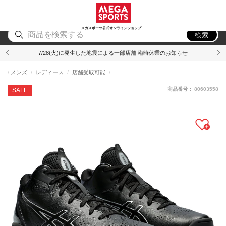
スポーツ
アウトドア
ブランド
アイテム
から探す
から探す
から探す
から探す
メガスポーツ公式オンラインショップ
検索
7/28(火)に発生した地震による一部店舗 臨時休業のお知らせ
メンズ
レディース
店舗受取可能
商品番号：
80603558
SALE