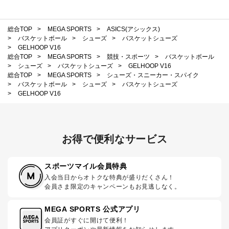
総合TOP
>
MEGA SPORTS
>
ASICS(アシックス)
>
バスケットボール
>
シューズ
>
バスケットシューズ
>
GELHOOP V16
総合TOP
>
MEGA SPORTS
>
競技・スポーツ
>
バスケットボール
>
シューズ
>
バスケットシューズ
>
GELHOOP V16
総合TOP
>
MEGA SPORTS
>
シューズ・スニーカー・スパイク
>
バスケットボール
>
シューズ
>
バスケットシューズ
>
GELHOOP V16
お得で便利なサービス
スポーツマイル会員特典
入会当日からオトクな特典が盛りだくさん！
会員さま限定のキャンペーンもお見逃しなく。
MEGA SPORTS 公式アプリ
会員証がすぐに開けて便利！