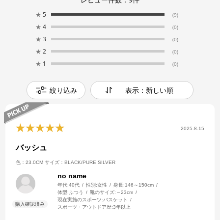
★
5
(9)
★
4
(0)
★
3
(0)
★
2
(0)
★
1
(0)
絞り込み
表示：新しい順
2025.8.15
バッシュ
色：23.0CM
サイズ：BLACK/PURE SILVER
no name
年代:
40代
性別:
女性
身長:
146～150cm
体型:
ふつう
靴のサイズ:
～23cm
現在実施のスポーツ:
バスケット
スポーツ・アウトドア歴:
3年以上