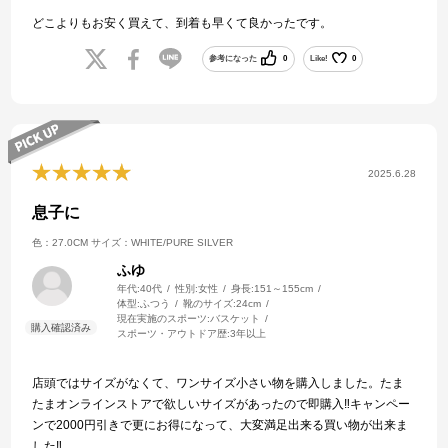
どこよりもお安く買えて、到着も早くて良かったです。
参考になった
0
Like!
0
2025.6.28
息子に
色：27.0CM
サイズ：WHITE/PURE SILVER
ふゆ
年代:
40代
性別:
女性
身長:
151～155cm
体型:
ふつう
靴のサイズ:
24cm
現在実施のスポーツ:
バスケット
スポーツ・アウトドア歴:
3年以上
店頭ではサイズがなくて、ワンサイズ小さい物を購入しました。たま
たまオンラインストアで欲しいサイズがあったので即購入‼️キャンペー
ンで2000円引きで更にお得になって、大変満足出来る買い物が出来ま
した‼️