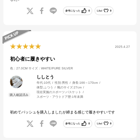
参考になった
0
Like!
0
2025.4.27
初心者に履きやすい
色：27.0CM
サイズ：WHITE/PURE SILVER
ししとう
年代:
10代
性別:
男性
身長:
166～170cm
体型:
ふつう
靴のサイズ:
27cm
現在実施のスポーツ:
バスケット
スポーツ・アウトドア歴:
1年未満
初めてバッシュを購入しましたが締まる感じで履きやすいです
参考になった
0
Like!
0