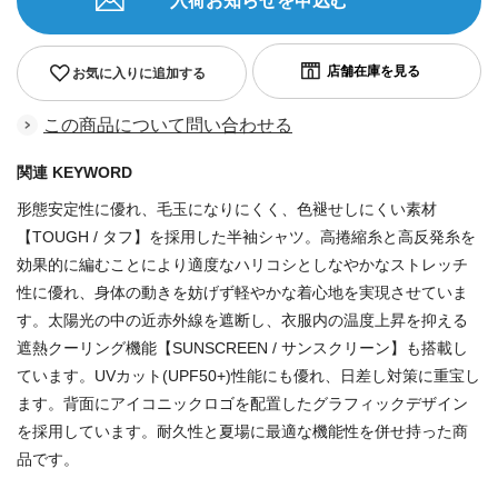
入荷お知らせを申込む
お気に入りに追加する
この商品について問い合わせる
関連 KEYWORD
形態安定性に優れ、毛玉になりにくく、色褪せしにくい素材
【TOUGH / タフ】を採用した半袖シャツ。高捲縮糸と高反発糸を
効果的に編むことにより適度なハリコシとしなやかなストレッチ
性に優れ、身体の動きを妨げず軽やかな着心地を実現させていま
す。太陽光の中の近赤外線を遮断し、衣服内の温度上昇を抑える
遮熱クーリング機能【SUNSCREEN / サンスクリーン】も搭載し
ています。UVカット(UPF50+)性能にも優れ、日差し対策に重宝し
ます。背面にアイコニックロゴを配置したグラフィックデザイン
を採用しています。耐久性と夏場に最適な機能性を併せ持った商
品です。