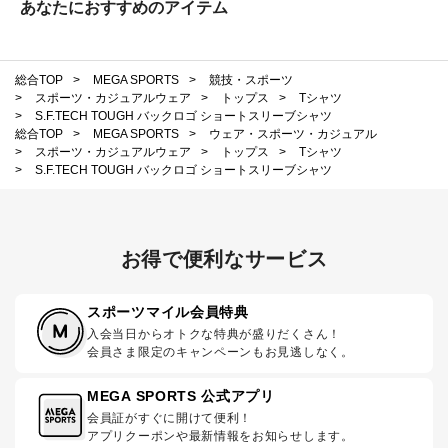
あなたにおすすめのアイテム
総合TOP
>
MEGA SPORTS
>
競技・スポーツ
>
スポーツ・カジュアルウェア
>
トップス
>
Tシャツ
>
S.F.TECH TOUGH バックロゴ ショートスリーブシャツ
総合TOP
>
MEGA SPORTS
>
ウェア・スポーツ・カジュアル
>
スポーツ・カジュアルウェア
>
トップス
>
Tシャツ
>
S.F.TECH TOUGH バックロゴ ショートスリーブシャツ
お得で便利なサービス
スポーツマイル会員特典
入会当日からオトクな特典が盛りだくさん！
会員さま限定のキャンペーンもお見逃しなく。
MEGA SPORTS 公式アプリ
会員証がすぐに開けて便利！
アプリクーポンや最新情報をお知らせします。