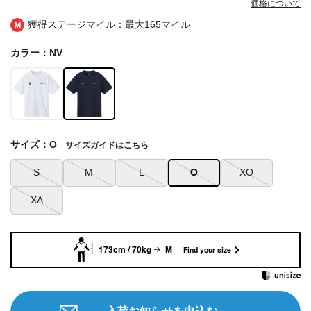
価格について
獲得ステージマイル：最大
165マイル
カラー：NV
サイズ：O
サイズガイドはこちら
S
M
L
O
XO
XA
173cm / 70kg
M
Find your size