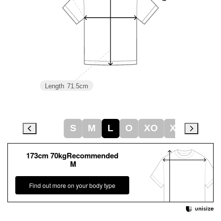
Length
71.5cm
S
M
L
O
XO
XA
173cm 70kgRecommended
M
Find out more on your body type