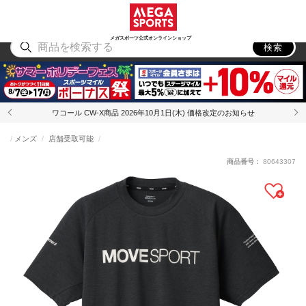
スポーツ
アウトドア
ブランド
アイテム
から探す
から探す
から探す
から探す
メガスポーツ公式オンラインショップ
検索
ワコール CW-X商品 2026年10月1日(木) 価格改定のお知らせ
メンズ
店舗受取可能
商品番号：
80643307