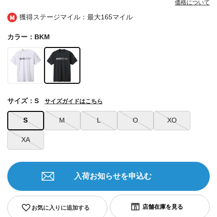
価格について
獲得ステージマイル：最大
165マイル
カラー：BKM
サイズ：S
サイズガイドはこちら
S
M
L
O
XO
XA
入荷お知らせを申込む
お気に入りに追加する