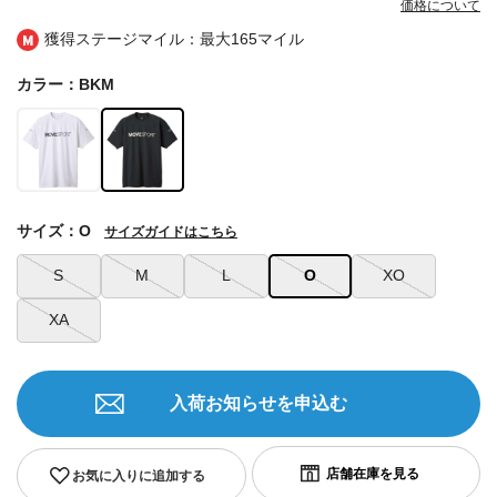
価格について
獲得ステージマイル：最大
165マイル
カラー：BKM
サイズ：O
サイズガイドはこちら
S
M
L
O
XO
XA
入荷お知らせを申込む
お気に入りに追加する