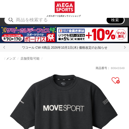
スポーツ
アウトドア
ブランド
アイテム
から探す
から探す
から探す
から探す
メガスポーツ公式オンラインショップ
検索
ワコール CW-X商品 2026年10月1日(木) 価格改定のお知らせ
メンズ
店舗受取可能
商品番号：
80643349