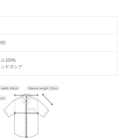
 RD
ル100%
インドネシア
Sleeve length
22cm
 width
49cm
2cm