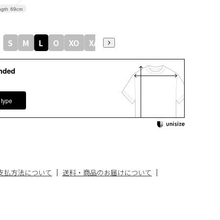
gth
69cm
S
M
L
O
XO
XA
nded
 type
支払方法について
送料・商品のお届けについて