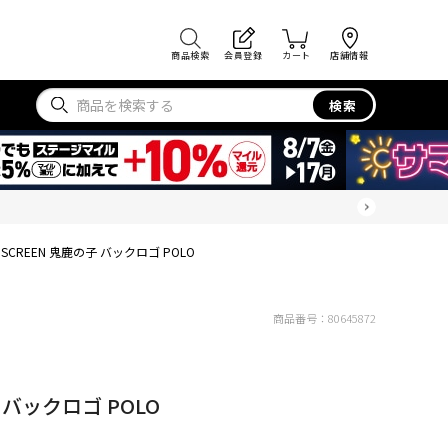
商品検索
会員登録
カート
店舗情報
検索
NSCREEN 鬼鹿の子 バックロゴ POLO
商品番号：
80645872
 バックロゴ POLO