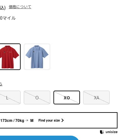
価格について
込)
20マイル
ら
L
O
XO
XA
173cm / 70kg
M
Find your size