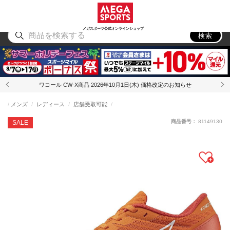
スポーツ
アウトドア
ブランド
アイテム
から探す
から探す
から探す
から探す
メガスポーツ公式オンラインショップ
検索
ワコール CW-X商品 2026年10月1日(木) 価格改定のお知らせ
メンズ
レディース
店舗受取可能
商品番号：
81149130
SALE