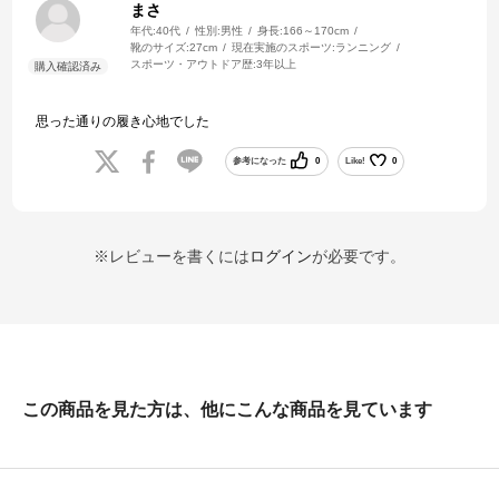
まさ
年代:
40代
性別:
男性
身長:
166～170cm
靴のサイズ:
27cm
現在実施のスポーツ:
ランニング
スポーツ・アウトドア歴:
3年以上
思った通りの履き心地でした
参考になった
0
Like!
0
※レビューを書くには
ログイン
が必要です。
この商品を見た方は、他にこんな商品を見ています