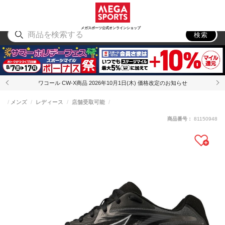
スポーツ
アウトドア
ブランド
アイテム
から探す
から探す
から探す
から探す
メガスポーツ公式オンラインショップ
検索
ワコール CW-X商品 2026年10月1日(木) 価格改定のお知らせ
メンズ
レディース
店舗受取可能
商品番号：
81150948