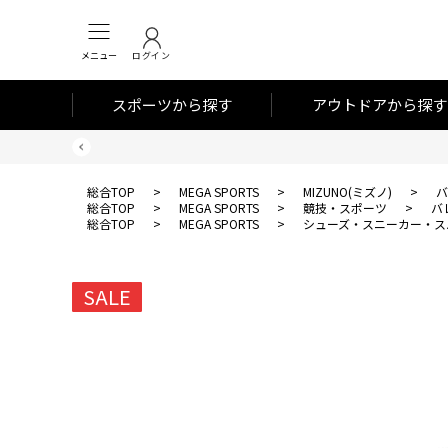
メニュー
ログイン
スポーツから探す
アウトドアから探す
総合TOP
>
MEGA SPORTS
>
MIZUNO(ミズノ)
>
バ
総合TOP
>
MEGA SPORTS
>
競技・スポーツ
>
バ
総合TOP
>
MEGA SPORTS
>
シューズ・スニーカー・ス
SALE