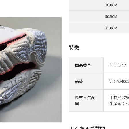
30.0CM
30.5CM
31.0CM
特徴
商品番号
81151342
品番
V1GA24005
素材・生産
甲材/合成
国
生産国：
よくあるご質問