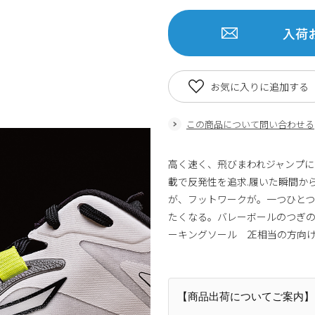
入荷
お気に入りに追加する
この商品について問い合わせる
高く速く、飛びまわれジャンプにフォ
載で反発性を追求.履いた瞬間か
が、フットワークが。一つひと
たくなる。バレーボールのつぎの
ーキングソール 2E相当の
【商品出荷についてご案内】