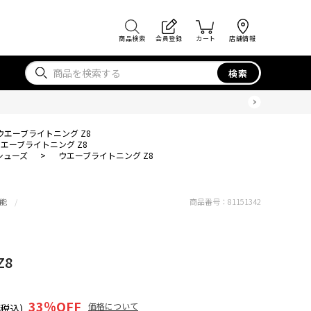
商品検索
会員登録
カート
店舗情報
検索
ウエーブライトニング Z8
エーブライトニング Z8
シューズ
>
ウエーブライトニング Z8
能
商品番号：
81151342
Z8
33
％OFF
価格について
(税込)