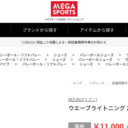
メガスポーツ公式オンラインショップ
ブランドから探す
アイテムから探す
7/28(火)に発生した地震による一部店舗 臨時休業のお知らせ
レーボール・ソフトバレー
>
シューズ
>
バレーボールシューズ
>
レーボール・ソフトバレー
>
シューズ
>
バレーボールシューズ
>
ウ
パイク
>
バレーボール・ソフトバレー
>
シューズ
>
バレーボール
メンズ
レディース
店舗受取可
MIZUNO(ミズノ)
ウエーブライトニング 
￥11,000