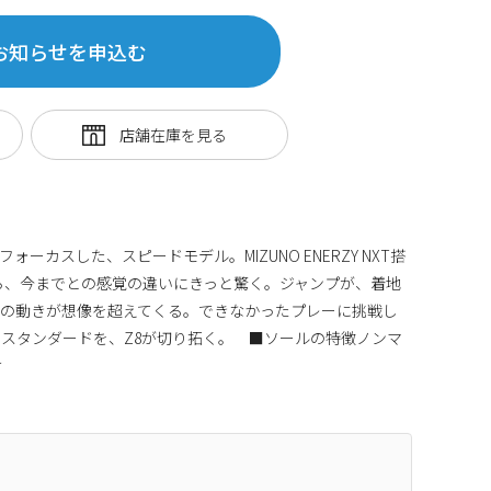
お知らせを申込む
ーカスした、スピードモデル。MIZUNO ENERZY NXT搭
ら、今までとの感覚の違いにきっと驚く。ジャンプが、着地
つの動きが想像を超えてくる。できなかったプレーに挑戦し
スタンダードを、Z8が切り拓く。 ■ソールの特徴ノンマ
方向け
商品番号:81151334