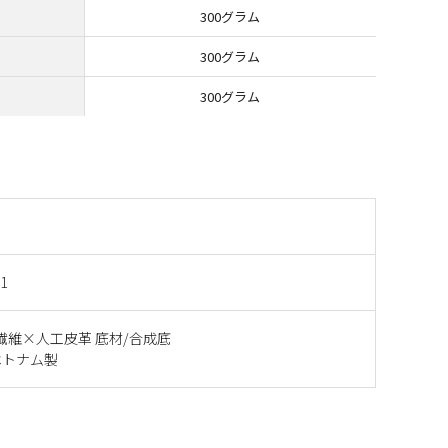
300グラム
300グラム
300グラム
1
繊維×人工皮革 底材/合成底
ベトナム製