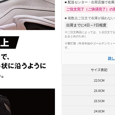
■ 配送センター・出荷店舗で在
ご注文完了（ご決済完了）の
■ 複数点ご注文で在庫が揃わない
出荷までに4日～7日程度
※ご注文商品によっては、１点注文でも
おまとめのため）
※繁忙期（年末年始やゴールデンウィー
す。
詳し
サイズ表記
22.5CM
23.0CM
23.5CM
24.0CM