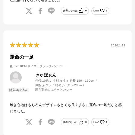
参考になった
0
Like!
0
2026.1.12
運命の一足
色：23.0CM
サイズ：ブラック×シルバー
きゃほぉん
年代:
10代
性別:
女性
身長:
156～160cm
体型:
ふつう
靴のサイズ:
～23cm
現在実施のスポーツ:
バレー
履き心地はもちろんデザインもとても良くまさに運命の一足だなと感
じました。
参考になった
0
Like!
0