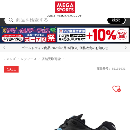
スポーツ
アウトドア
ブランド
アイテム
から探す
から探す
から探す
から探す
メガスポーツ公式オンラインショップ
検索
ゴールドウィン商品 2026年8月25日(火) 価格改定のお知らせ
メンズ
レディース
店舗受取可能
商品番号：
81151631
SALE