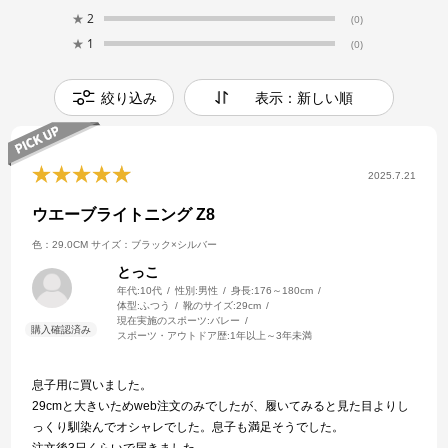
★
2
(0)
★
1
(0)
絞り込み
表示：新しい順
2025.7.21
ウエーブライトニング Z8
色：29.0CM
サイズ：ブラック×シルバー
とっこ
年代:
10代
性別:
男性
身長:
176～180cm
体型:
ふつう
靴のサイズ:
29cm
現在実施のスポーツ:
バレー
スポーツ・アウトドア歴:
1年以上～3年未満
息子用に買いました。
29cmと大きいためweb注文のみでしたが、履いてみると見た目よりし
っくり馴染んでオシャレでした。息子も満足そうでした。
注文後3日くらいで届きました。