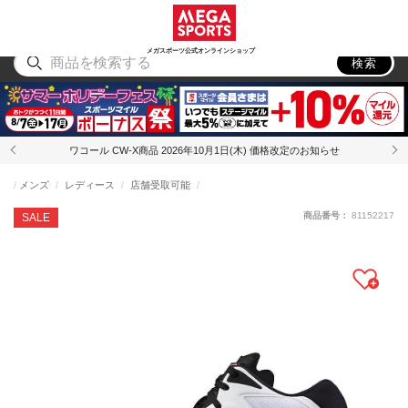
スポーツ
アウトドア
ブランド
アイテム
から探す
から探す
から探す
から探す
メガスポーツ公式オンラインショップ
検索
ワコール CW-X商品 2026年10月1日(木) 価格改定のお知らせ
メンズ
レディース
店舗受取可能
商品番号：
81152217
SALE