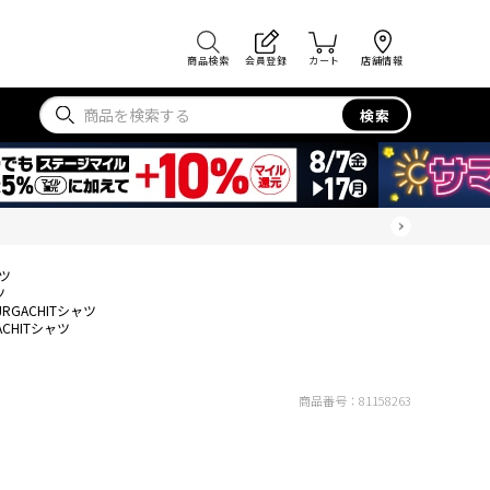
商品検索
会員登録
カート
店舗情報
検索
ャツ
ツ
JRGACHITシャツ
ACHITシャツ
商品番号：
81158263