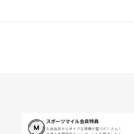
スポーツマイル会員特典
入会当日からオトクな特典が盛りだくさん！
会員さま限定のキャンペーンもお見逃しなく。