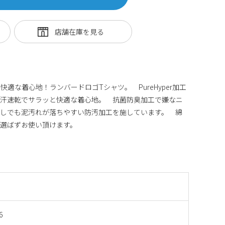
適な着心地！ランバードロゴTシャツ。 PureHyper加工
吸汗速乾でサラッと快適な着心地。 抗菌防臭加工で嫌なニ
なしでも泥汚れが落ちやすい防汚加工を施しています。 綿
選ばずお使い頂けます。
6