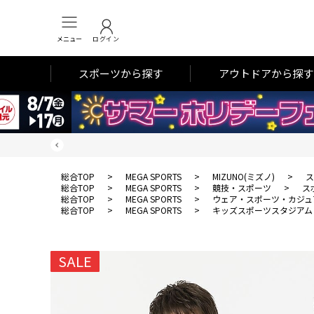
メニュー
ログイン
スポーツから探す
アウトドアから探す
総合TOP
>
MEGA SPORTS
>
MIZUNO(ミズノ)
>
ス
総合TOP
>
MEGA SPORTS
>
競技・スポーツ
>
ス
総合TOP
>
MEGA SPORTS
>
ウェア・スポーツ・カジュ
総合TOP
>
MEGA SPORTS
>
キッズスポーツスタジアム
SALE