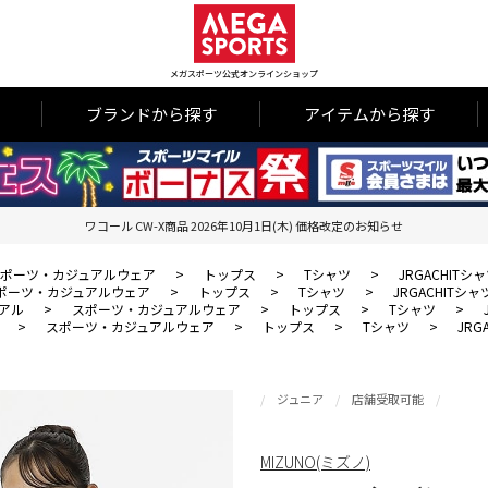
メガスポーツ公式オンラインショップ
ブランドから探す
アイテムから探す
ワコール CW-X商品 2026年10月1日(木) 価格改定のお知らせ
ポーツ・カジュアルウェア
>
トップス
>
Tシャツ
>
JRGACHITシ
ポーツ・カジュアルウェア
>
トップス
>
Tシャツ
>
JRGACHITシャ
アル
>
スポーツ・カジュアルウェア
>
トップス
>
Tシャツ
>
>
スポーツ・カジュアルウェア
>
トップス
>
Tシャツ
>
JRG
ジュニア
店舗受取可能
MIZUNO(ミズノ)