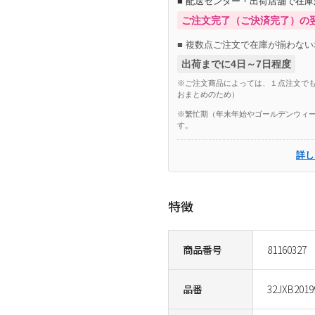
■ 配送センター・出荷店舗で在
ご注文完了（ご決済完了）の
■ 複数点ご注文で在庫が揃わない
出荷までに4日～7日程度
※ご注文商品によっては、１点注文でも
おまとめのため）
※繁忙期（年末年始やゴールデンウィー
す。
詳し
特徴
商品番号
81160327
品番
32JXB2019