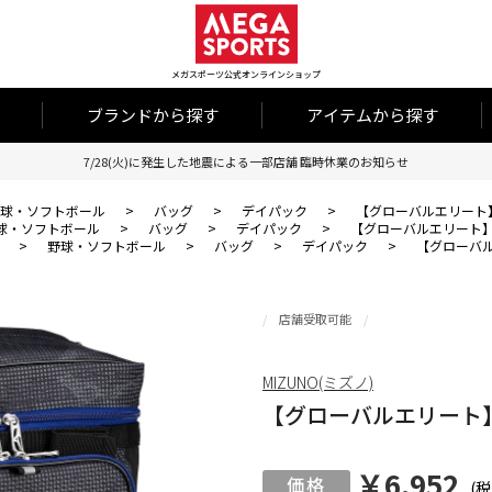
メガスポーツ公式オンラインショップ
ブランドから探す
アイテムから探す
7/28(火)に発生した地震による一部店舗 臨時休業のお知らせ
球・ソフトボール
>
バッグ
>
デイパック
>
【グローバルエリート】
球・ソフトボール
>
バッグ
>
デイパック
>
【グローバルエリート】
>
野球・ソフトボール
>
バッグ
>
デイパック
>
【グローバル
店舗受取可能
MIZUNO(ミズノ)
【グローバルエリート】
￥6,952
(税