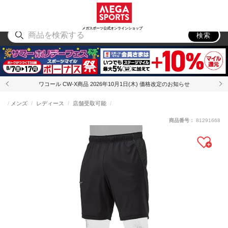
スポーツ
アウトドア
ブランド
アイテム
から探す
から探す
から探す
から探す
メガスポーツ公式オンラインショップ
検索
ワコール CW-X商品 2026年10月1日(木) 価格改定のお知らせ
メンズ
レディース
店舗受取可能
商品番号：
81291668