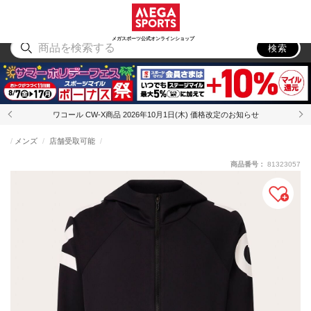
スポーツ
アウトドア
ブランド
アイテム
から探す
から探す
から探す
から探す
メガスポーツ公式オンラインショップ
検索
ワコール CW-X商品 2026年10月1日(木) 価格改定のお知らせ
メンズ
店舗受取可能
商品番号：
81323057