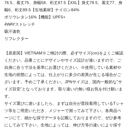
76.5、着丈75、身幅58、裄丈87.5【XXL】身丈78.5、着丈77、身
幅6、裄丈89.5【生地素材】ナイロン84%
ポリウレタン16%【機能】UPF5+
4WAYストレッチ
吸汗速乾
リフレクター
【原産国】VIETNAM※ご検討の際、必ずサイズ(cm)をよくご確認
ください。品番ごとにデザインやサイズ設計が違いますので、ご
自身に合う寸法を基準にお選びください。※使用している素材や
生地の状態によっては、仕上がりに多少の差異が生じる場合がご
ざいます。予めご了承ください。JPNサイズは、国内一般的な”サ
イズ目安”となっております。取り違いの無い様お気を付け願いま
す。
サイズ選びに迷いましたら、まずは自分が普段着用しているTシャ
ツ等をご用意いただき、メジャーで測ってみて下さい。各商品ペ
ージにて、細かな採寸データを記載しておりますので、ぜひ参考
にしてみて下さい。生地によっては、伸び方等の違いにより採寸