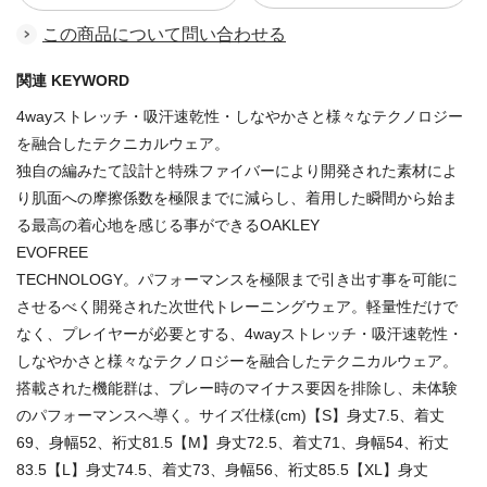
この商品について問い合わせる
関連 KEYWORD
4wayストレッチ・吸汗速乾性・しなやかさと様々なテクノロジー
を融合したテクニカルウェア。
独自の編みたて設計と特殊ファイバーにより開発された素材によ
り肌面への摩擦係数を極限までに減らし、着用した瞬間から始ま
る最高の着心地を感じる事ができるOAKLEY
EVOFREE
TECHNOLOGY。パフォーマンスを極限まで引き出す事を可能に
させるべく開発された次世代トレーニングウェア。軽量性だけで
なく、プレイヤーが必要とする、4wayストレッチ・吸汗速乾性・
しなやかさと様々なテクノロジーを融合したテクニカルウェア。
搭載された機能群は、プレー時のマイナス要因を排除し、未体験
のパフォーマンスへ導く。サイズ仕様(cm)【S】身丈7.5、着丈
69、身幅52、裄丈81.5【M】身丈72.5、着丈71、身幅54、裄丈
83.5【L】身丈74.5、着丈73、身幅56、裄丈85.5【XL】身丈