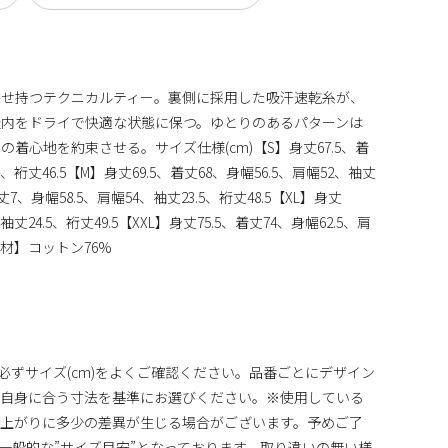
併せ持つテクニカルティー。裏側に採用した吸汗速乾糸が、
服内をドライで快適な状態に保つ。ゆとりのあるパターンは
着心地を約束させる。サイズ仕様(cm)【S】身丈67.5、着
5、裄丈46.5【M】身丈69.5、着丈68、身幅56.5、肩幅52、袖丈
着丈7、身幅58.5、肩幅54、袖丈23.5、裄丈48.5【XL】身丈
袖丈24.5、裄丈49.5【XXL】身丈75.5、着丈74、身幅62.5、肩
地素材】コットン76%
、必ずサイズ(cm)をよくご確認ください。品番ごとにデザイン
ご自身に合う寸法を基準にお選びください。※使用している
仕上がりに多少の差異が生じる場合がございます。予めご了
内一般的な”サイズ目安”となっております。取り違いの無い様