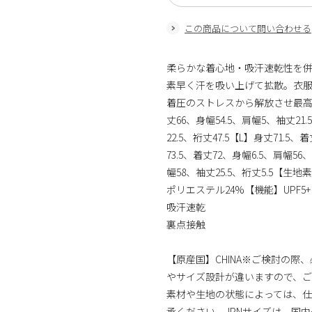
この商品について問い合わせる
柔らかな着心地・吸汗速乾性を
素早く汗を吸い上げて拡散。衣
着圧のストレスから解放させ最高の
丈66、身幅54.5、肩幅5、袖丈21.
22.5、裄丈47.5【L】身丈71.5、
73.5、着丈72、身幅6.5、肩幅56、
幅58、袖丈25.5、裄丈5.5【生
ポリエステル24%【機能】UPF5+
吸汗速乾
裏点接触
【原産国】CHINA※ご検討の際
やサイズ設計が違いますので、
素材や生地の状態によっては、
承ください。JPNサイズは、国