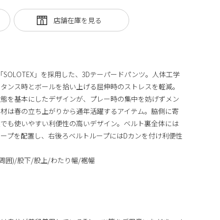
「SOLOTEX」を採用した、3Dテーパードパンツ。人体工学
スタンス時とボールを拾い上げる屈伸時のストレスを軽減。
状態を基本にしたデザインが、プレー時の集中を妨げずメン
素材は春の立ち上がりから通年活躍するアイテム。脇側に寄
態でも使いやすい利便性の高いデザイン。ベルト裏全体には
ープを配置し、右後ろベルトループにはDカンを付け利便性
周囲)/股下/股上/わたり幅/裾幅