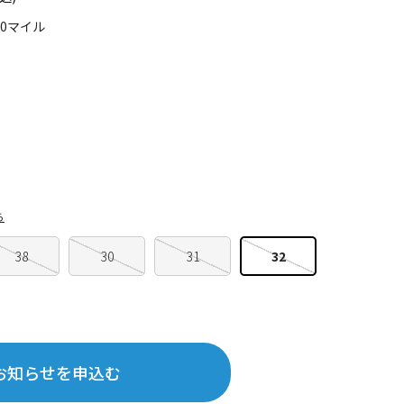
90マイル
ら
38
30
31
32
お知らせを申込む