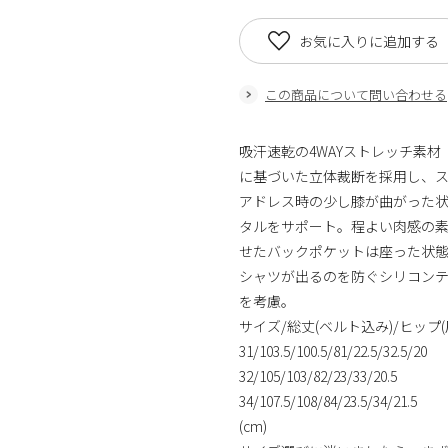
お気に入りに追加する
この商品について問い合わせる
吸汗速乾の4WAYストレッチ素材
に基づいた立体裁断を採用し、
アドレス時の少し膝が曲がった
タルをサポート。程よい肉感の
せたバックポケットは座った状
シャツが出るのを防ぐシリコンテ
を考慮。
サイズ/総丈(ベルト込み)/ヒップ(
31/103.5/100.5/81/22.5/32.5/20
32/105/103/82/23/33/20.5
34/107.5/108/84/23.5/34/21.5
(cm)