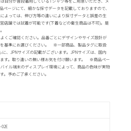
は自分が普段着用しているTシャツ等をご用意いただき、メ
品ページにて、細かな採寸データを記載しておりますので、
地によっては、伸び方等の違いにより採寸データと誤差の生
営店舗では試着が可能です(下着などの衛生商品は不可)。是
い。
)をよくご確認ください。品番ごとにデザインやサイズ設計が
法を基準にお選びください。 ※一部商品、製品タグに取扱
ともに、JPNサイズの記載がございます。JPNサイズは、国内
ます。取り違いの無い様お気を付け願います。 ※商品ペー
バイル端末のディスプレイ環境によって、商品の色味が実物
す。予めご了承ください。
-02E