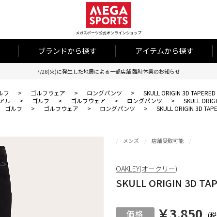
メガスポーツ公式オンラインショップ
ブランドから探す
アイテムから探す
7/28(火)に発生した地震による一部店舗 臨時休業のお知らせ
ルフ
>
ゴルフウェア
>
ロングパンツ
>
SKULL ORIGIN 3D TAPERED 
アル
>
ゴルフ
>
ゴルフウェア
>
ロングパンツ
>
SKULL ORIG
ゴルフ
>
ゴルフウェア
>
ロングパンツ
>
SKULL ORIGIN 3D TAP
メンズ
店舗受取可能
OAKLEY(オークリー)
SKULL ORIGIN 3D TAP
￥3,850
(税