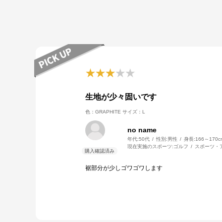
生地が少々固いです
色：GRAPHITE
サイズ：L
no name
年代:
50代
性別:
男性
身長:
166～170c
現在実施のスポーツ:
ゴルフ
スポーツ・
裾部分が少しゴワゴワします