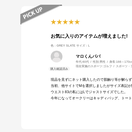
お気に入りのアイテムが増えました!
色：GREY SLATE
サイズ：L
マロくんパパ
年代:
60代
性別:
男性
身長:
166～170c
現在実施のスポーツ:
ゴルフ
スポーツ・
現品を見ずにネット購入したので肌触り等が解らず
当初、他サイトでMを選択しましたがサイズ表記が
ウエスト83の私にはLでジャストサイズでした。
今年になってオークリーはキャディバッグ、トート