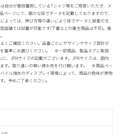
は自分が普段着用しているTシャツ等をご用意いただき、メ
品ページにて、細かな採寸データを記載しておりますので、
地によっては、伸び方等の違いにより採寸データと誤差の生
営店舗では試着が可能です(下着などの衛生商品は不可)。是
い。
)をよくご確認ください。品番ごとにデザインやサイズ設計が
法を基準にお選びください。 ※一部商品、製品タグに取扱
ともに、JPNサイズの記載がございます。JPNサイズは、国内
ます。取り違いの無い様お気を付け願います。 ※商品ペー
バイル端末のディスプレイ環境によって、商品の色味が実物
す。予めご了承ください。
-02E