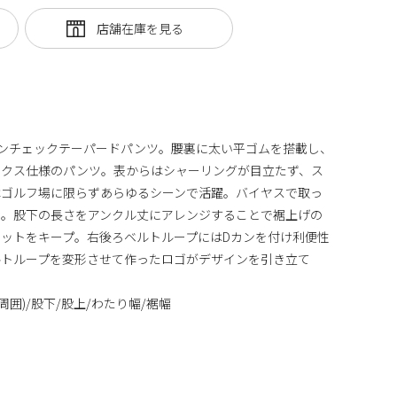
ンチェックテーパードパンツ。腰裏に太い平ゴムを搭載し、
ックス仕様のパンツ。表からはシャーリングが目立たず、ス
はゴルフ場に限らずあらゆるシーンで活躍。バイヤスで取っ
ト。股下の長さをアンクル丈にアレンジすることで裾上げの
ットをキープ。右後ろベルトループにはDカンを付け利便性
ルトループを変形させて作ったロゴがデザインを引き立て
周囲)/股下/股上/わたり幅/裾幅