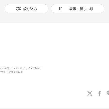
絞り込み
表示：新しい順
m
体型:
ふつう
靴のサイズ:
27cm
アウトドア歴:
3年以上