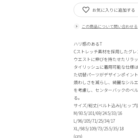
お気に入りに追加する
この商品について問い合わせる
ハリ感のあるT
Cストレッチ素材を採用したグレ
ウエストに伸びを持たせたリラ
タイリッシュに着用可能な仕様
た切替パーツがデザインポイン
煩わしさを減らし、綺麗なシルエ
を考慮し、センターバックのベ
る。
サイズ/総丈(ベルト込み)/ヒップ(
M/93.5/101/69/24.5/33/16
L/96/105/71/25/34/17
XL/98.5/109/73/25.5/35/18
(cm)