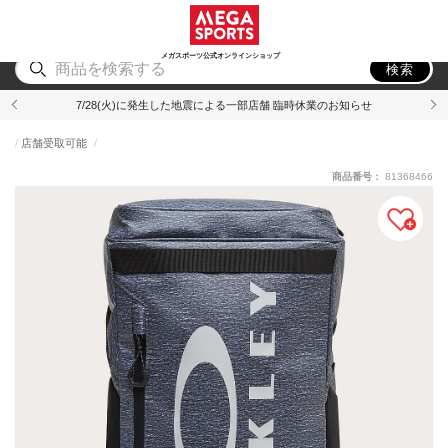
スポーツ
アウトドア
ブランド
アイテム
から探す
から探す
から探す
から探す
メガスポーツ公式オンラインショップ
検索
7/28(火)に発生した地震による一部店舗 臨時休業のお知らせ
店舗受取可能
商品番号：
81368466