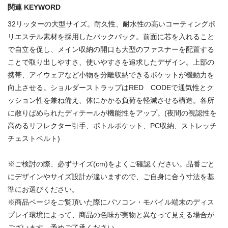
関連 KEYWORD
32リッターの大型サイズ。耐久性、耐水性の高いコーティングポ
リエステル素材を採用したバックパック。前面に芯を入れること
で自立を促し、メイン収納の開口も大型のファスナーを配置する
ことで取り出しやすさ、使いやすさを追求したデザイン。上部の
携帯、アイウェアなど小物を分離収納できるポケットが機動力を
向上させる。ショルダーストラップはRED CODEで通気性とク
ッション性を兼ね備え、体にかかる負荷を軽減させる構造。各所
に散りばめられたディテールが機能性をアップ。(夜間の視認性を
高めるリフレクター引手、ボトルポケット、PC収納、ストレッチ
チェストベルト)
※ご検討の際、必ずサイズ(cm)をよくご確認ください。品番ごと
にデザインやサイズ設計が違いますので、ご自身に合う寸法を基
準にお選びください。
※商品ページをご覧頂いた際にパソコン・モバイル端末のディス
プレイ環境によって、商品の色味が実物と異なって見える場合が
ございます。予めご了承ください。