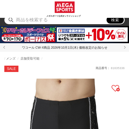
スポーツ
アウトドア
ブランド
アイテム
から探す
から探す
から探す
から探す
メガスポーツ公式オンラインショップ
検索
ワコール CW-X商品 2026年10月1日(木) 価格改定のお知らせ
メンズ
店舗受取可能
商品番号：
81635336
SALE