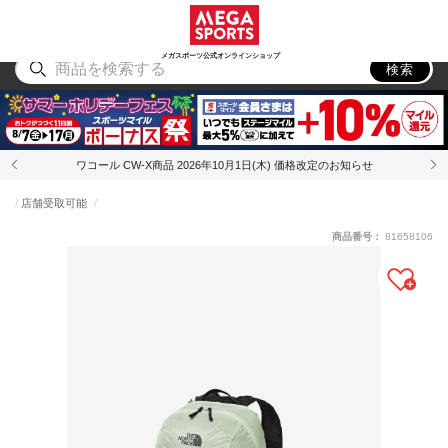
スポーツ
アウトドア
ブランド
アイテム
から探す
から探す
から探す
から探す
メガスポーツ公式オンラインショップ
検索
ワコール CW-X商品 2026年10月1日(木) 価格改定のお知らせ
店舗受取可能
商品番号：
81658106