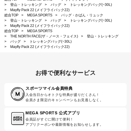
>
登山・トレッキング
>
バッグ
>
トレッキングバッグ(~30L)
>
Mayfly Pack 22 (メイフライパック22)
総合TOP
>
MEGA SPORTS
>
バッグ・かばん・リュック
>
登山・トレッキング
>
バッグ
>
トレッキングバッグ(~30L)
>
Mayfly Pack 22 (メイフライパック22)
総合TOP
>
MEGA SPORTS
>
THE NORTH FACE(ザ・ノース・フェイス)
>
登山・トレッキング
>
バッグ
>
トレッキングバッグ(~30L)
>
Mayfly Pack 22 (メイフライパック22)
お得で便利なサービス
スポーツマイル会員特典
入会当日からオトクな特典が盛りだくさん！
会員さま限定のキャンペーンもお見逃しなく。
MEGA SPORTS 公式アプリ
会員証がすぐに開けて便利！
アプリクーポンや最新情報をお知らせします。