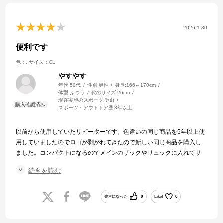
2026.1.30
便利です
色：.
サイズ：CL
やすやす
年代:
50代
性別:
男性
身長:
166～170cm
体型:
ふつう
靴のサイズ:
26cm
現在実施のスポーツ:
登山
スポーツ・アウトドア歴:
3年以上
以前から使用していたリピーターです。色違いの同じ商品を5年以上使
用していましたのでロゴが剥がれてきたので新しい同じ商品を購入し
ました。コンパクトになるのでメインのザックやリュックに入れてサ
ブバックとして使用出来るので非常に便利です。一つだけの改善を希
続きを読む
望するとすれば着たものにもよりますが肩ベルトや背中で滑り易いと
いったところです。
参考になった
0
Like!
0