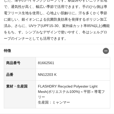
した、薄手のハイキンググローブです。馴染みやすいニット生地
で、通気性が高く、幅広い季節で活用できます。手のひら側は導
電フリース生地を使用し、心地よい肌触りに。汗を多くかく季節
に嬉しい、銀イオンによる抗菌防臭効果を発揮するポリジン加工
済み。さらに、UVケア(UPF15-30、紫外線カット率85%以上)機能
をもち、す。シンプルなデザインで使いやすく、冬はシェルグロ
ーブのインナーとしても活用できます。
特徴
商品番号
81662561
品番
NN12203 K
素材・生産国
FLASHDRY Recycled Polyester Light
Mesh(ポリエステル100%)＜平部＞導電フ
リー
生産国：ミャンマー