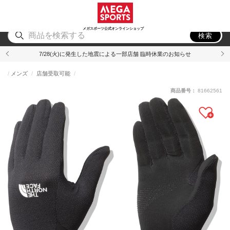
スポーツ
アウトドア
ブランド
アイテム
から探す
から探す
から探す
から探す
メガスポーツ公式オンラインショップ
検索
7/28(火)に発生した地震による一部店舗 臨時休業のお知らせ
メンズ
店舗受取可能
商品番号：
81662561