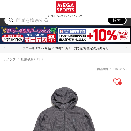
スポーツ
アウトドア
ブランド
アイテム
から探す
から探す
から探す
から探す
メガスポーツ公式オンラインショップ
検索
ワコール CW-X商品 2026年10月1日(木) 価格改定のお知らせ
メンズ
店舗受取可能
商品番号：
81669558