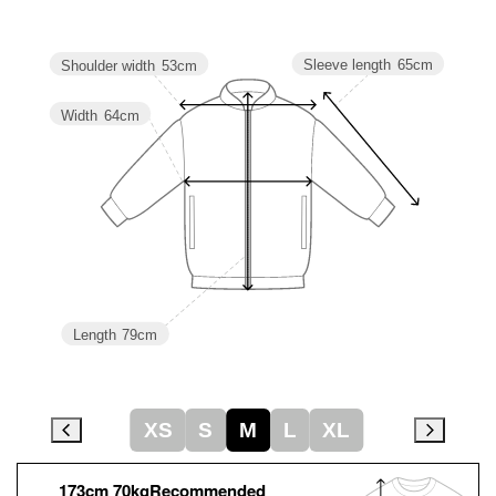
Sleeve length
65cm
Shoulder width
53cm
Width
64cm
Length
79cm
XS
S
M
L
XL
173cm 70kgRecommended