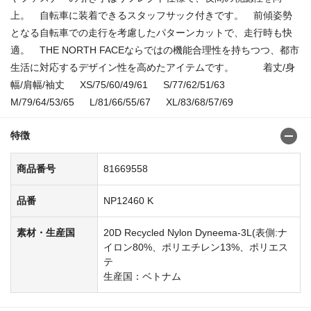
上。 自転車に装着できるスタッフサック付きです。 前傾姿勢
となる自転車での走行を考慮したパターンカットで、走行時も快
適。 THE NORTH FACEならではの機能合理性を持ちつつ、都市
生活に対応するデザイン性を高めたアイテムです。 着丈/身
幅/肩幅/袖丈 XS/75/60/49/61 S/77/62/51/63
M/79/64/53/65 L/81/66/55/67 XL/83/68/57/69
特徴
商品番号
81669558
品番
NP12460 K
素材・生産国
20D Recycled Nylon Dyneema-3L(表側:ナ
イロン80%、ポリエチレン13%、ポリエス
テ
生産国：ベトナム