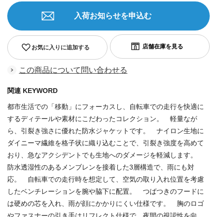
入荷お知らせを申込む
お気に入りに追加する
この商品について問い合わせる
関連 KEYWORD
都市生活での「移動」にフォーカスし、自転車での走行を快適に
するディテールや素材にこだわったコレクション。 軽量なが
ら、引裂き強さに優れた防水ジャケットです。 ナイロン生地に
ダイニーマ繊維を格子状に織り込むことで、引裂き強度を高めて
おり、急なアクシデントでも生地へのダメージを軽減します。
防水透湿性のあるメンブレンを接着した3層構造で、雨にも対
応。 自転車での走行時を想定して、空気の取り入れ位置を考慮
したベンチレーションを腕や脇下に配置。 つばつきのフードに
は硬めの芯を入れ、雨が顔にかかりにくい仕様です。 胸のロゴ
やファスナーの引き手はリフレクト仕様で、夜間の視認性を向