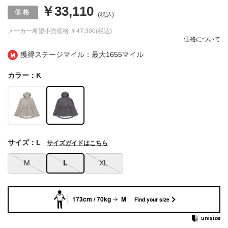
￥33,110
(税込)
メーカー希望小売価格
￥47,300(税込)
価格について
獲得ステージマイル：最大
1655マイル
カラー：K
サイズ：L
サイズガイドはこちら
M
L
XL
173cm / 70kg
M
Find your size