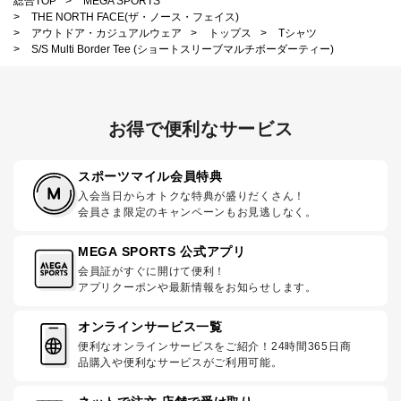
総合TOP
>
MEGA SPORTS
>
THE NORTH FACE(ザ・ノース・フェイス)
>
アウトドア・カジュアルウェア
>
トップス
>
Tシャツ
>
S/S Multi Border Tee (ショートスリーブマルチボーダーティー)
お得で便利なサービス
スポーツマイル会員特典
入会当日からオトクな特典が盛りだくさん！
会員さま限定のキャンペーンもお見逃しなく。
MEGA SPORTS 公式アプリ
会員証がすぐに開けて便利！
アプリクーポンや最新情報をお知らせします。
オンラインサービス一覧
便利なオンラインサービスをご紹介！24時間365日商
品購入や便利なサービスがご利用可能。