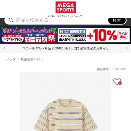
スポーツ
アウトドア
ブランド
アイテム
から探す
から探す
から探す
から探す
メガスポーツ公式オンラインショップ
検索
ワコール CW-X商品 2026年10月1日(木) 価格改定のお知らせ
メンズ
店舗受取可能
商品番号：
81692808