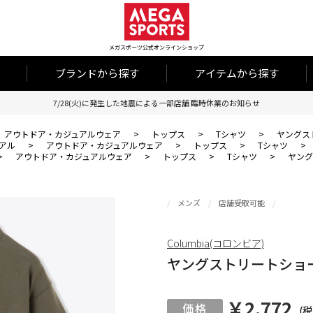
メガスポーツ公式オンラインショップ
ブランドから探す
アイテムから探す
7/28(火)に発生した地震による一部店舗 臨時休業のお知らせ
アウトドア・カジュアルウェア
>
トップス
>
Tシャツ
>
ヤングス
アル
>
アウトドア・カジュアルウェア
>
トップス
>
Tシャツ
>
>
アウトドア・カジュアルウェア
>
トップス
>
Tシャツ
>
ヤング
メンズ
店舗受取可能
Columbia(コロンビア)
ヤングストリートショ
￥2,772
(税