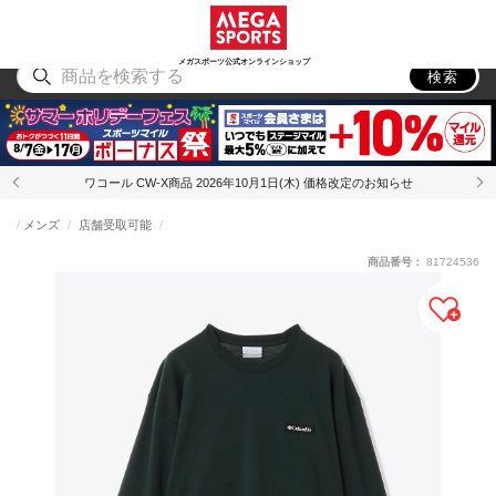
スポーツ
アウトドア
ブランド
アイテム
から探す
から探す
から探す
から探す
メガスポーツ公式オンラインショップ
検索
ワコール CW-X商品 2026年10月1日(木) 価格改定のお知らせ
メンズ
店舗受取可能
商品番号：
81724536