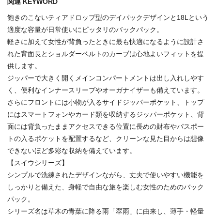
関連 KEYWORD
飽きのこないティアドロップ型のデイパックデザインと18Lという
適度な容量が日常使いにピッタリのバックパック。
軽さに加えて女性が背負ったときに最も快適になるように設計さ
れた背面長とショルダーベルトのカーブは心地よいフィットを提
供します。
ジッパーで大きく開くメインコンパートメントは出し入れしやす
く、便利なインナースリーブやオーガナイザーも備えています。
さらにフロントには小物が入るサイドジッパーポケット、トップ
にはスマートフォンやカード類を収納するジッパーポケット、背
面には背負ったままアクセスできる位置に長めの財布やパスポー
トの入るポケットを配置するなど、クリーンな見た目からは想像
できないほど多彩な収納を備えています。
【スイウシリーズ】
シンプルで洗練されたデザインながら、丈夫で使いやすい機能を
しっかりと備えた、身軽で自由な旅を楽しむ女性のためのバック
パック。
シリーズ名は草木の青葉に降る雨「翠雨」に由来し、薄手・軽量