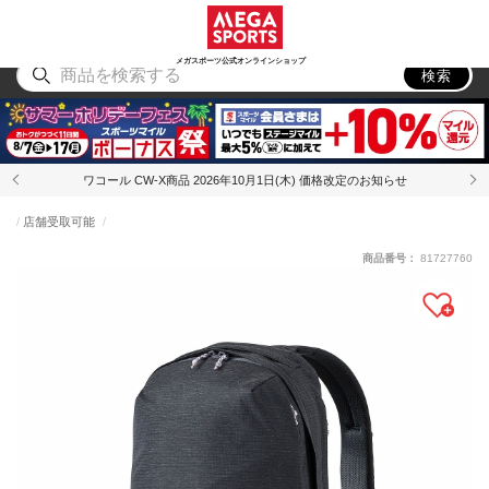
スポーツ
アウトドア
ブランド
アイテム
から探す
から探す
から探す
から探す
メガスポーツ公式オンラインショップ
検索
ワコール CW-X商品 2026年10月1日(木) 価格改定のお知らせ
店舗受取可能
商品番号：
81727760