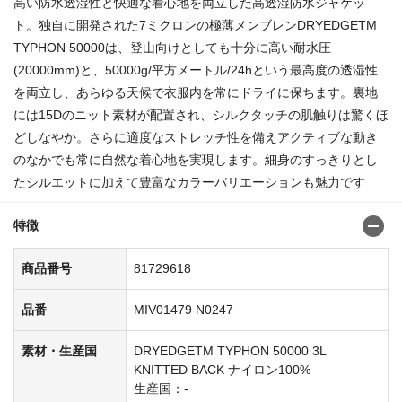
高い防水透湿性と快適な着心地を両立した高透湿防水ジャケッ
ト。独自に開発された7ミクロンの極薄メンブレンDRYEDGETM
TYPHON 50000は、登山向けとしても十分に高い耐水圧
(20000mm)と、50000g/平方メートル/24hという最高度の透湿性
を両立し、あらゆる天候で衣服内を常にドライに保ちます。裏地
には15Dのニット素材が配置され、シルクタッチの肌触りは驚くほ
どしなやか。さらに適度なストレッチ性を備えアクティブな動き
のなかでも常に自然な着心地を実現します。細身のすっきりとし
たシルエットに加えて豊富なカラーバリエーションも魅力です
特徴
商品番号
81729618
品番
MIV01479 N0247
素材・生産国
DRYEDGETM TYPHON 50000 3L
KNITTED BACK ナイロン100%
生産国：-