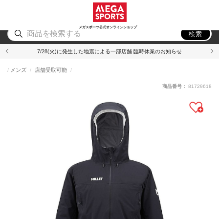
スポーツ
アウトドア
ブランド
アイテム
から探す
から探す
から探す
から探す
メガスポーツ公式オンラインショップ
検索
7/28(火)に発生した地震による一部店舗 臨時休業のお知らせ
メンズ
店舗受取可能
商品番号：
81729618