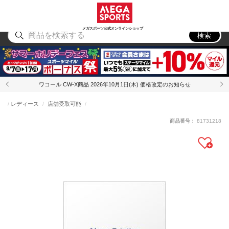
スポーツ
アウトドア
ブランド
アイテム
から探す
から探す
から探す
から探す
メガスポーツ公式オンラインショップ
検索
ワコール CW-X商品 2026年10月1日(木) 価格改定のお知らせ
レディース
店舗受取可能
商品番号：
81731218