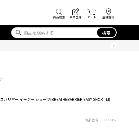
商品検索
会員登録
カート
店舗情報
検索
ツ
バリヤー イージー ショーツ(BREATHEBARRIER EASY SHORT M)
商品番号：
81731887