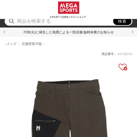
スポーツ
アウトドア
ブランド
アイテム
から探す
から探す
から探す
から探す
メガスポーツ公式オンラインショップ
検索
7/28(火)に発生した地震による一部店舗 臨時休業のお知らせ
メンズ
店舗受取可能
商品番号：
81734378