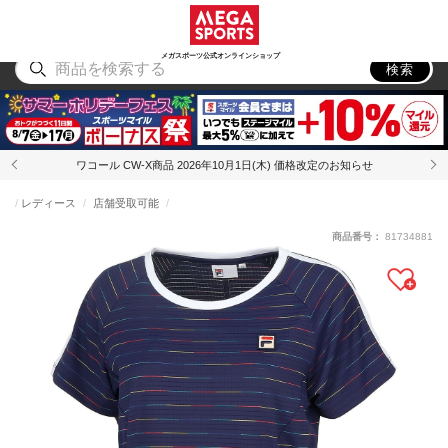
スポーツ
アウトドア
ブランド
アイテム
から探す
から探す
から探す
から探す
メガスポーツ公式オンラインショップ
検索
ワコール CW-X商品 2026年10月1日(木) 価格改定のお知らせ
レディース
店舗受取可能
商品番号：
81734881