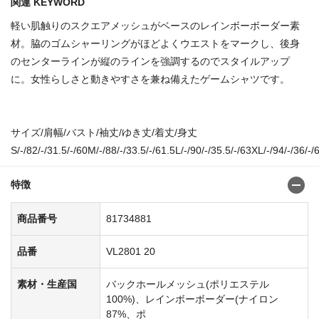
関連 KEYWORD
軽い肌触りのスクエアメッシュがベースのレインボーボーダー素
材。脇のゴムシャーリングがほどよくウエストをマークし、後身
のセンターラインが縦のラインを強調するのでスタイルアップ
に。女性らしさと動きやすさを兼ね備えたゲームシャツです。
サイズ/肩幅/バスト/袖丈/ゆき丈/着丈/身丈
S/-/82/-/31.5/-/60M/-/88/-/33.5/-/61.5L/-/90/-/35.5/-/63XL/-/94/-/36/-/
特徴
商品番号
81734881
品番
VL2801 20
素材・生産国
バックホールメッシュ(ポリエステル
100%)、レインボーボーダー(ナイロン
87%、ポ