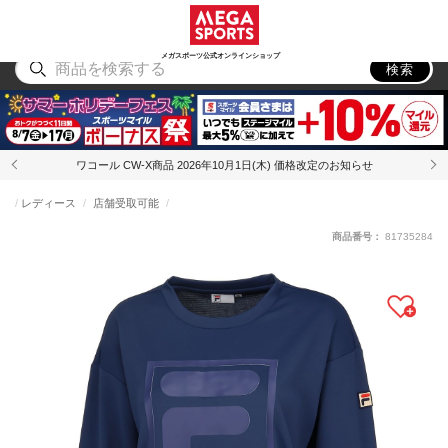
スポーツ
アウトドア
ブランド
アイテム
から探す
から探す
から探す
から探す
メガスポーツ公式オンラインショップ
検索
ワコール CW-X商品 2026年10月1日(木) 価格改定のお知らせ
レディース
店舗受取可能
商品番号：
81735284