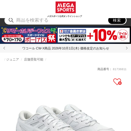
スポーツ
アウトドア
ブランド
アイテム
から探す
から探す
から探す
から探す
メガスポーツ公式オンラインショップ
検索
ワコール CW-X商品 2026年10月1日(木) 価格改定のお知らせ
ジュニア
店舗受取可能
商品番号：
81736811