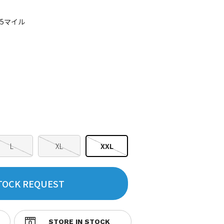
75マイル
L
XL
XXL
TOCK REQUEST