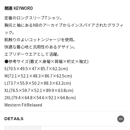
関連 KEYWORD
定番のロングスリーブTシャツ。
胸元と袖にあるNBのアーカイブからインスパイアされたグラフィ
ック。
肌触りのよいコットンジャージを使用。
快適な着心地と汎用性のあるデザイン。
エブリデーウエアとして活躍。
●参考サイズ(着丈×身幅×肩幅×裄丈×袖丈)
S(70.5×49.5×47×85.7×62.2cm)
M(72.1×52.1×48.3×86.7×62.5cm)
L(73.7×55.9×50.2×88.3×63.2cm)
XL(76.5×59.7×52.1×89.9×63.8cm)
2XL(79.4×64.8×54.6×92.1×64.8cm)
Western FitRelaxed
DETAILS