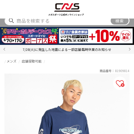
SHOES
WEAR
ACCESSORY
BRAND
RANKING
メガスポーツ公式オンラインショップ
検索
7/28(火)に発生した地震による一部店舗 臨時休業のお知らせ
メンズ
店舗受取可能
商品番号：
81909814