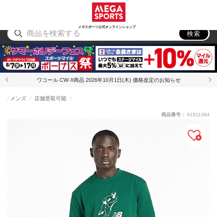
スポーツ
アウトドア
ブランド
アイテム
から探す
から探す
から探す
から探す
メガスポーツ公式オンラインショップ
検索
ワコール CW-X商品 2026年10月1日(木) 価格改定のお知らせ
メンズ
店舗受取可能
商品番号：
81911364