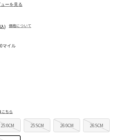
ビューを見る
価格について
込)
70マイル
はこちら
25.0CM
25.5CM
26.0CM
26.5CM