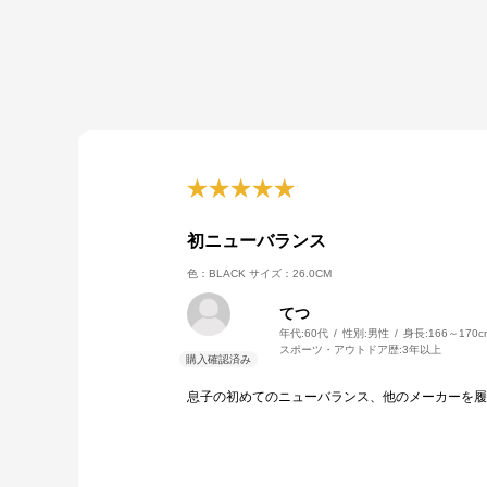
初ニューバランス
色：BLACK
サイズ：26.0CM
てつ
年代:
60代
性別:
男性
身長:
166～170c
スポーツ・アウトドア歴:
3年以上
息子の初めてのニューバランス、他のメーカーを履