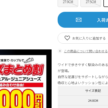
27.0CM
27.5CM
入荷
お気に入りに追加する
この商品について問い合わせる
ワイドで歩きやすく馴染みのあるク
が登場。
自然な足運びをサポートしなが
吸収と心地よいクッション性による
サイズ表記
24.0CM