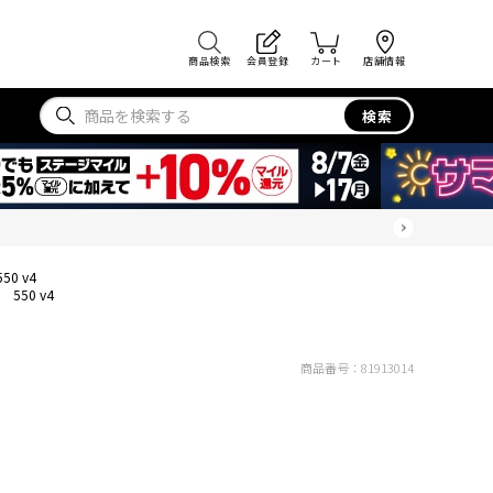
商品検索
会員登録
カート
店舗情報
検索
550 v4
550 v4
商品番号：
81913014