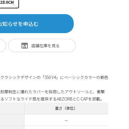
28.0CM
お知らせを申込む
ラシックデザインの「550 V4」にベーシックカラーの新色
ら耐摩耗性に優れたラバーを採用したアウトソールと、衝撃
ソフトなライド感を提供するABZORBとC-CAPを搭載。
重さ（単位）
--