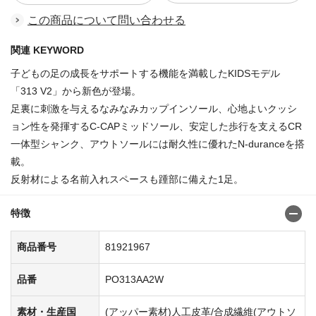
この商品について問い合わせる
関連 KEYWORD
子どもの足の成長をサポートする機能を満載したKIDSモデル
「313 V2」から新色が登場。
足裏に刺激を与えるなみなみカップインソール、心地よいクッシ
ョン性を発揮するC-CAPミッドソール、安定した歩行を支えるCR
一体型シャンク、アウトソールには耐久性に優れたN-duranceを搭
載。
反射材による名前入れスペースも踵部に備えた1足。
特徴
商品番号
81921967
品番
PO313AA2W
素材・生産国
(アッパー素材)人工皮革/合成繊維(アウトソ