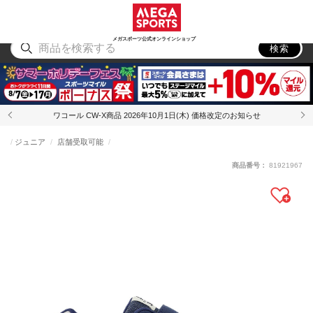
スポーツ
アウトドア
ブランド
アイテム
から探す
から探す
から探す
から探す
メガスポーツ公式オンラインショップ
検索
ワコール CW-X商品 2026年10月1日(木) 価格改定のお知らせ
ジュニア
店舗受取可能
商品番号：
81921967