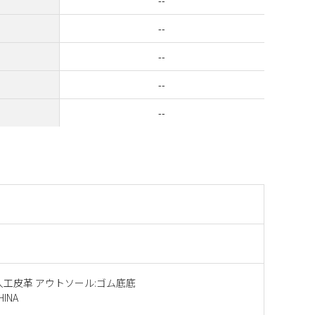
--
--
--
--
--
人工皮革 アウトソール:ゴム底底
INA