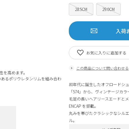
28.5CM
29.0CM
入荷
お気に入りに追加する
この商品について問い合わせる
適性を高めます。
のあるポリウレタンリムを組み合わ
80年代に誕生したオフロードシュ
「574」から、ヴィンテージカ
毛足の長いヘアリースエードと
ENCAP を搭載。
丸みを帯びたクラシックなシル
ル。