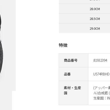
28.0CM
28.5CM
29.0CM
特徴
商品番号
81932394
品番
U574RBHD
素材・生産
(アッパー
国
ル)合成底 (
生産国：IND