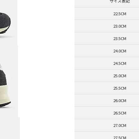
サイズ表記
22.5CM
23.0CM
23.5CM
24.0CM
24.5CM
25.0CM
25.5CM
26.0CM
26.5CM
27.0CM
27.5CM