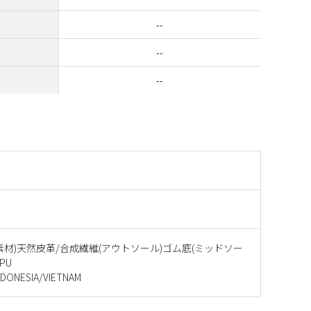
--
--
--
素材)天然皮革/合成繊維(アウトソール)ゴム底(ミッドソー
PU
ONESIA/VIETNAM