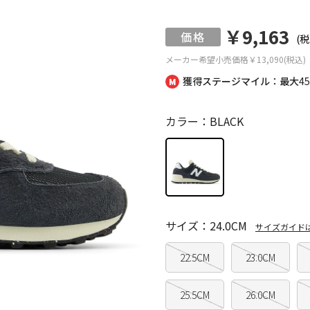
￥9,163
(税
メーカー希望小売価格
￥13,090(税込)
獲得ステージマイル：最大
4
カラー：BLACK
サイズ：24.0CM
サイズガイド
22.5CM
23.0CM
25.5CM
26.0CM