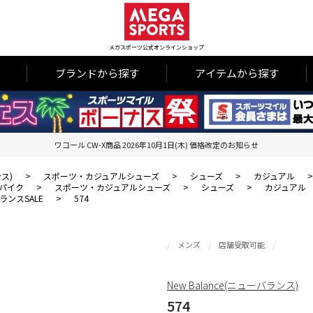
メガスポーツ公式オンラインショップ
ブランドから探す
アイテムから探す
ワコール CW-X商品 2026年10月1日(木) 価格改定のお知らせ
ンス)
>
スポーツ・カジュアルシューズ
>
シューズ
>
カジュアル
パイク
>
スポーツ・カジュアルシューズ
>
シューズ
>
カジュアル
ンスSALE
>
574
メンズ
店舗受取可能
New Balance(ニューバランス)
574