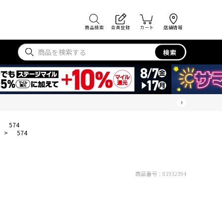
商品検索
会員登録
カート
店舗情報
検索
>
574
>
574
商品番号：
81932394